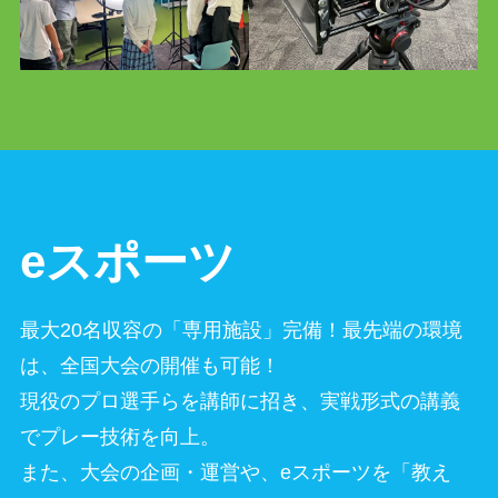
eスポーツ
最大20名収容の「専用施設」完備！最先端の環境
は、全国大会の開催も可能！
現役のプロ選手らを講師に招き、実戦形式の講義
でプレー技術を向上。
また、大会の企画・運営や、eスポーツを「教え