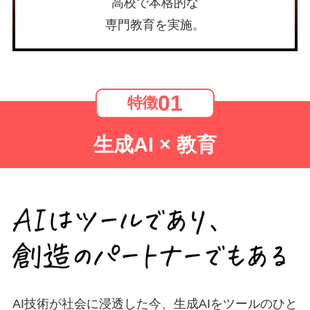
高校で本格的な
専門教育を実施。
01
特徴
生成AI × 教育
AI技術が社会に浸透した今、生成AIをツールのひと