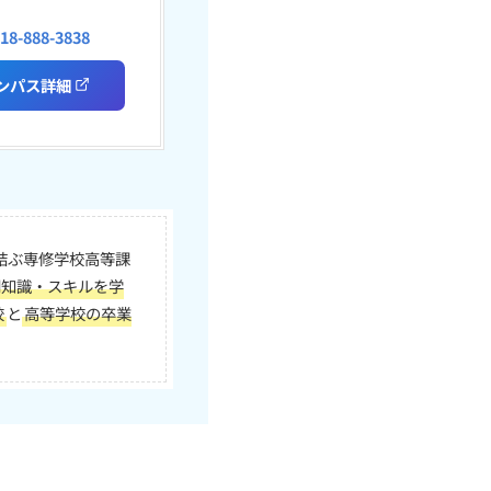
018-888-3838
ンパス詳細
結ぶ専修学校高等課
門知識・スキルを学
校
と
高等学校の卒業