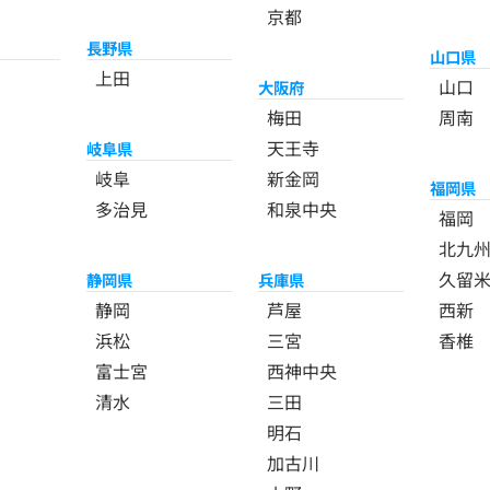
京都
長野県
山口県
上田
山口
大阪府
梅田
周南
天王寺
岐阜県
岐阜
新金岡
福岡県
多治見
和泉中央
福岡
北九
久留
静岡県
兵庫県
静岡
芦屋
西新
浜松
三宮
香椎
富士宮
西神中央
清水
三田
明石
加古川