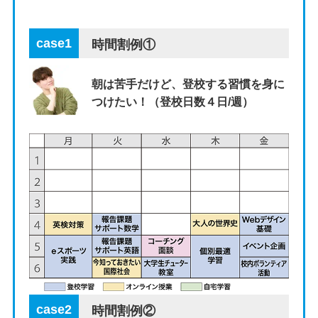
case1
時間割例①
朝は苦手だけど、登校する習慣を身に
つけたい！（登校日数４日/週）
case2
時間割例②