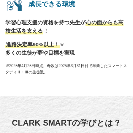
成長できる環境
学習心理支援の資格を持つ先生が
心の面からも高
校生活を支える
！
進路決定率90%以上！
※
多くの生徒が夢や目標を実現
※2025年4月25日時点。母数は2025年3月31日付で卒業した
スマートス
タディⅡ・Ⅲの生徒数。
CLARK SMARTの学びとは？