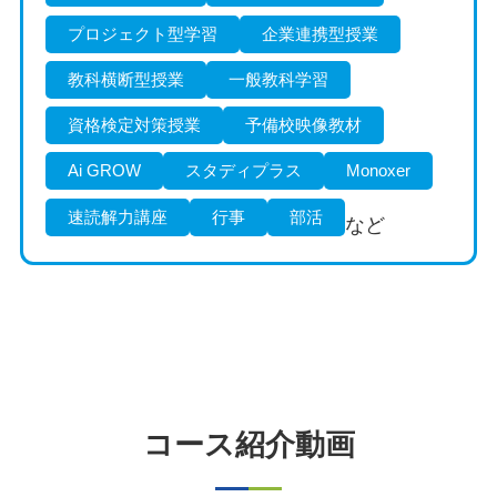
プロジェクト型学習
企業連携型授業
教科横断型授業
一般教科学習
資格検定対策授業
予備校映像教材
Ai GROW
スタディプラス
Monoxer
速読解力講座
行事
部活
など
コース紹介動画