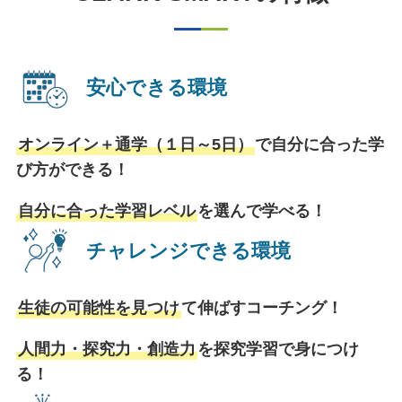
安心できる環境
オンライン＋通学（１日～5日）
で
自分に合った学
び方ができる！
自分に合った学習レベル
を
選んで学べる！
チャレンジできる環境
生徒の可能性を見つけ
て
伸ばすコーチング！
人間力・探究力・創造力
を
探究学習で身につけ
る！