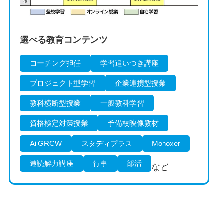
選べる教育コンテンツ
コーチング担任
学習追いつき講座
プロジェクト型学習
企業連携型授業
教科横断型授業
一般教科学習
資格検定対策授業
予備校映像教材
Ai GROW
スタディプラス
Monoxer
速読解力講座
行事
部活
など