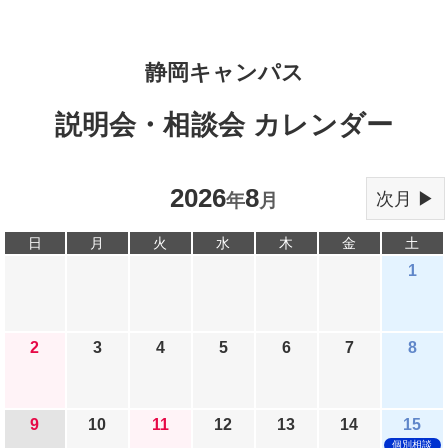
静岡キャンパス
説明会・相談会 カレンダー
2026
8
次月 ▶
年
月
日
月
火
水
木
金
土
1
2
3
4
5
6
7
8
9
10
11
12
13
14
15
個別相談