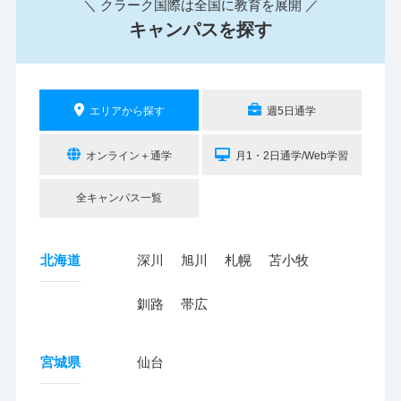
＼ クラーク国際は全国に教育を展開 ／
キャンパスを探す
エリアから探す
週5日通学
オンライン＋通学
月1・2日通学/Web学習
全キャンパス一覧
北海道
深川
旭川
札幌
苫小牧
釧路
帯広
宮城県
仙台