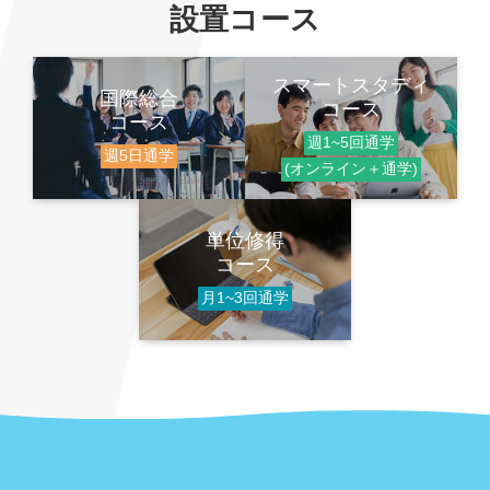
設置コース
スマートスタディ
国際総合
コース
コース
週1~5回通学
週5日通学
(オンライン＋通学)
単位修得
コース
月1~3回通学