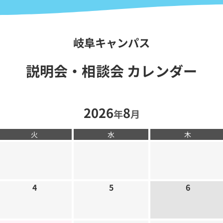
岐阜キャンパス
説明会・相談会 カレンダー
2026
8
年
月
火
水
木
4
5
6