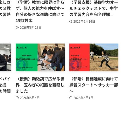
楽しさ
〈学習〉教育に限界は作ら
〈学習支援〉基礎学力オー
の３教
ず、個人の能力を伸ばす～
ルチェックテストで、中学
の習熟
自分の好きな進路に向けて
の学習内容を完全理解！
1対1対応
2026年6月14日
2026年6月28日
ドバイ
〈授業〉顕微鏡で広がる世
〈部活〉目標達成に向けて
を提
界―玉ねぎの細胞を観察し
練習スタート～サッカー部
の時間
ました
～
2026年5月4日
2026年5月1日