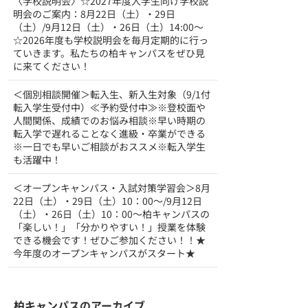
〈学校説明会〉☆2027年度入学生向け学校説
明会のご案内：8月22日（土）・29日
（土）/9月12日（土）・26日（土）14:00～
☆2026年度も学校説明会を毎月定期的に行っ
ていきます。私たちの柏キャンパスをぜひ見
に来てください！
＜個別相談開催＞転入生、新入生対象（9/1付
転入学生受付中）≪予約受付中≫※登校面や
人間関係、成績でのお悩み相談※早い時期の
転入学で遅れることなく進級・卒業ができる
※一日でも早いご相談がおススメ※転入学生
も活躍中！
＜オープンキャンパス・入試対策学習会＞8月
22日（土）・29日（土）10：00～/9月12日
（土）・26日（土）10：00～柏キャンパスの
「楽しい！」「分かりやすい！」授業を体験
できる機会です！ぜひご参加ください！！★
今年度のオープンキャンパスがスタート★
柏キャンパスのアーカイブ