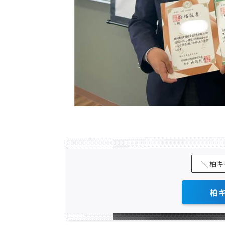
＼ 柏
柏