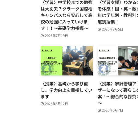
〈学習〉中学校までの勉強
〈学習支援〉わかる
は大丈夫？クラーク国際柏
を体感！国・英・数
キャンパスなら安心して高
科は学年別・教科別
校の勉強に入っていけま
度別授業！
す！！～基礎学力指導～
2026年7月5日
2026年7月19日
〈授業〉基礎から学び直
〈授業〉家計管理ア
し、学力向上を目指してい
ザーになって暮らし
ます
案！～総合的な探究
～
2026年5月12日
2026年5月7日