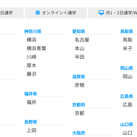
5日通学
オンライン＋通学
月1・2日通学/
神奈川県
愛知県
鳥取県
横浜
名古屋
鳥取
横浜青葉
本山
米子
川崎
半田
厚木
岡山県
藤沢
岡山
滋賀県
彦根
福井県
広島県
福井
広島
京都府
京都
長野県
山口県
上田
山口
大阪府