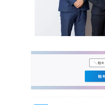
＼ 柏
柏