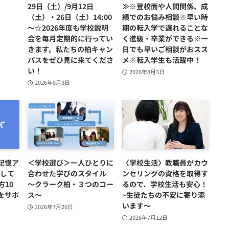
29日（土）/9月12日
≫※登校面や人間関係、成
（土）・26日（土）14:00
績でのお悩み相談※早い時
～☆2026年度も学校説明
期の転入学で遅れることな
会を毎月定期的に行ってい
く進級・卒業ができる※一
きます。私たちの柏キャン
日でも早いご相談がおスス
パスをぜひ見に来てくださ
メ※転入学生も活躍中！
い！
2026年8月3日
2026年8月3日
記憶ア
＜学校選び＞一人ひとりに
〈学校生活〉教職員がカウ
用して
合わせた学びのスタイル
ンセリングの資格を取得す
方10
～クラーク柏・３つのコー
るので、学校生活も安心！
をサポ
ス～
~生徒たちの不安に寄り添
います～
2026年7月26日
2026年7月12日