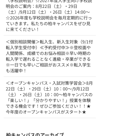
〈学校説明会〉☆2027年度入学生向け学校説
明会のご案内：8月22日（土）・29日
（土）/9月12日（土）・26日（土）14:00～
☆2026年度も学校説明会を毎月定期的に行っ
ていきます。私たちの柏キャンパスをぜひ見
に来てください！
＜個別相談開催＞転入生、新入生対象（9/1付
転入学生受付中）≪予約受付中≫※登校面や
人間関係、成績でのお悩み相談※早い時期の
転入学で遅れることなく進級・卒業ができる
※一日でも早いご相談がおススメ※転入学生
も活躍中！
＜オープンキャンパス・入試対策学習会＞8月
22日（土）・29日（土）10：00～/9月12日
（土）・26日（土）10：00～柏キャンパスの
「楽しい！」「分かりやすい！」授業を体験
できる機会です！ぜひご参加ください！！★
今年度のオープンキャンパスがスタート★
柏キャンパスのアーカイブ