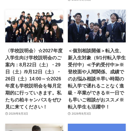
〈学校説明会〉☆2027年度
＜個別相談開催＞転入生、
入学生向け学校説明会のご
新入生対象（9/1付転入学生
案内：8月22日（土）・29
受付中）≪予約受付中≫※
日（土）/9月12日（土）・
登校面や人間関係、成績で
26日（土）14:00～☆2026
のお悩み相談※早い時期の
年度も学校説明会を毎月定
転入学で遅れることなく進
期的に行っていきます。私
級・卒業ができる※一日で
たちの柏キャンパスをぜひ
も早いご相談がおススメ※
見に来てください！
転入学生も活躍中！
2026年8月3日
2026年8月3日