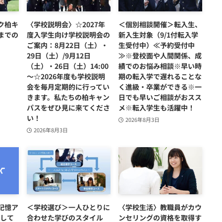
ク柏キ
〈学校説明会〉☆2027年
＜個別相談開催＞転入生、
までの
度入学生向け学校説明会の
新入生対象（9/1付転入学
ご案内：8月22日（土）・
生受付中）≪予約受付中
29日（土）/9月12日
≫※登校面や人間関係、成
（土）・26日（土）14:00
績でのお悩み相談※早い時
～☆2026年度も学校説明
期の転入学で遅れることな
会を毎月定期的に行ってい
く進級・卒業ができる※一
きます。私たちの柏キャン
日でも早いご相談がおスス
パスをぜひ見に来てくださ
メ※転入学生も活躍中！
い！
2026年8月3日
2026年8月3日
記憶ア
＜学校選び＞一人ひとりに
〈学校生活〉教職員がカウ
用して
合わせた学びのスタイル
ンセリングの資格を取得す