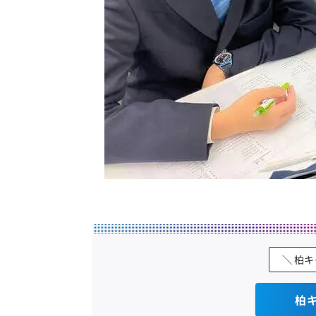
＼ 柏
柏