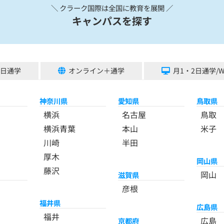
＼ クラーク国際は全国に教育を展開 ／
キャンパスを探す
5日通学
オンライン＋通学
月1・2日通学/
神奈川県
愛知県
鳥取県
横浜
名古屋
鳥取
横浜青葉
本山
米子
川崎
半田
厚木
岡山県
藤沢
岡山
滋賀県
彦根
福井県
広島県
福井
広島
京都府