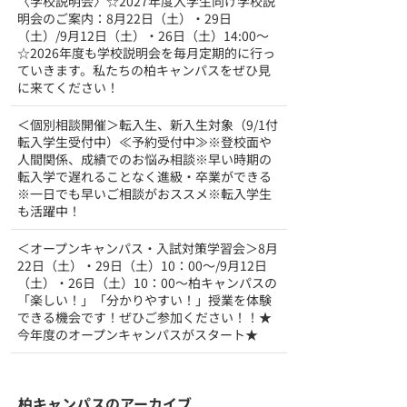
〈学校説明会〉☆2027年度入学生向け学校説
明会のご案内：8月22日（土）・29日
（土）/9月12日（土）・26日（土）14:00～
☆2026年度も学校説明会を毎月定期的に行っ
ていきます。私たちの柏キャンパスをぜひ見
に来てください！
＜個別相談開催＞転入生、新入生対象（9/1付
転入学生受付中）≪予約受付中≫※登校面や
人間関係、成績でのお悩み相談※早い時期の
転入学で遅れることなく進級・卒業ができる
※一日でも早いご相談がおススメ※転入学生
も活躍中！
＜オープンキャンパス・入試対策学習会＞8月
22日（土）・29日（土）10：00～/9月12日
（土）・26日（土）10：00～柏キャンパスの
「楽しい！」「分かりやすい！」授業を体験
できる機会です！ぜひご参加ください！！★
今年度のオープンキャンパスがスタート★
柏キャンパスのアーカイブ