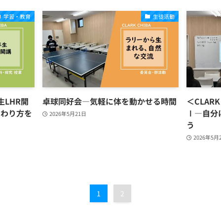
学習・教育
生徒活動
生LHR開
卓球同好会―気軽に体を動かせる時間
＜CLAR
関わり方を
Ⅰ―自分
2026年5月21日
う
2026年5月
1
2