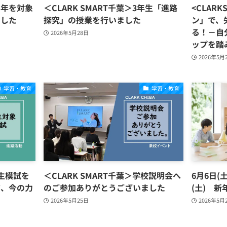
全学年を対象
＜CLARK SMART千葉＞3年生「進路
<CLAR
ました
探究」の授業を行いました
ン」で、
る！－自
2026年5月28日
ップを踏
2026年5月
学習・教育
学習・教育
年生模試を
＜CLARK SMART千葉＞学校説明会へ
6月6日(土
て、今の力
のご参加ありがとうございました
(土) 新
2026年5月25日
2026年5月