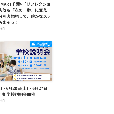
KSMART千葉>「リフレクショ
失敗も「次の一歩」に変え
分を客観視して、確かなステ
み出そう！
27日
学校説明会
)・6月20日(土)・6月27日
年度 学校説明会開催
25日