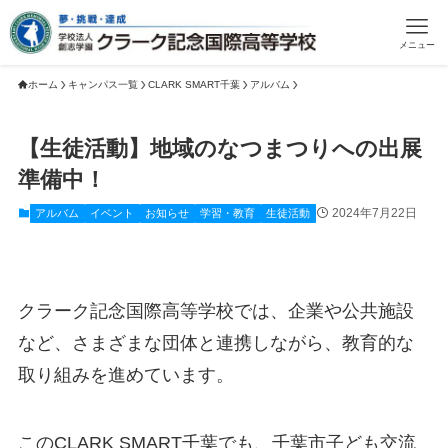
メニュー
ホーム
キャンパス一覧
CLARK SMART千葉
アルバム
【生徒活動】地域のなつまつりへの出展
準備中！
2024年7月22日
アルバム
イベント
お知らせ
学習・教育
生徒活動
クラーク記念国際高等学校では、企業や公共施設
など、さまざまな団体と連携しながら、教育的な
取り組みを進めています。
このCLARK SMART千葉でも、千葉市子ども交流