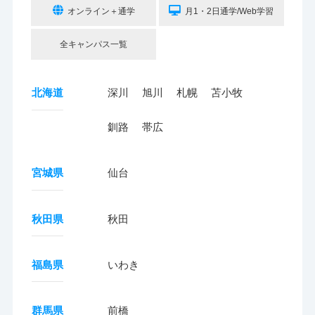
オンライン＋通学
月1・2日通学/Web学習
全キャンパス一覧
北海道
深川
旭川
札幌
苫小牧
釧路
帯広
宮城県
仙台
秋田県
秋田
福島県
いわき
群馬県
前橋