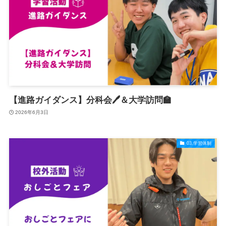
【進路ガイダンス】分科会🖊️＆大学訪問🏫
2026年6月3日
03.学習体制