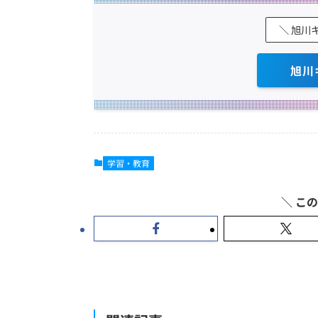
＼ 旭川
旭川
学習・教育