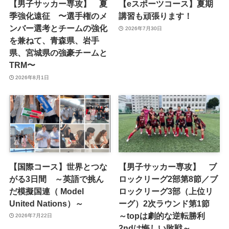
【男子サッカー専攻】 夏
【eスポーツコース】夏期
季強化遠征 〜選手権のメ
講習も頑張ります！
ンバー選考とチームの強化
2026年7月30日
を兼ねて、青森県、岩手
県、宮城県の強豪チームと
TRM〜
2026年8月1日
【国際コース】世界とつな
【男子サッカー専攻】 ブ
がる3日間 ～英語で挑ん
ロックリーグ2部第8節／ブ
だ模擬国連（ Model
ロックリーグ3部（上位リ
United Nations）～
ーグ）2次ラウンド第1節
～topは劇的な逆転勝利
2026年7月22日
2ndは悔しい敗戦～