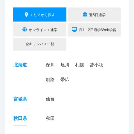
エリアから探す
週5日通学
オンライン＋通学
月1・2日通学/Web学習
全キャンパス一覧
北海道
深川
旭川
札幌
苫小牧
釧路
帯広
宮城県
仙台
秋田県
秋田