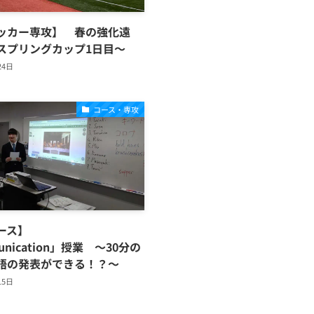
ッカー専攻】 春の強化遠
スプリングカップ1日目〜
24日
コース・専攻
コース】
unication」授業 ～30分の
語の発表ができる！？～
15日