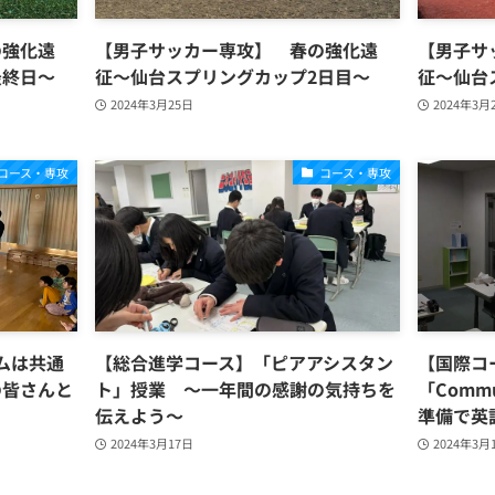
の強化遠
【男子サッカー専攻】 春の強化遠
【男子サ
最終日〜
征〜仙台スプリングカップ2日目～
征〜仙台
2024年3月25日
2024年3月
コース・専攻
コース・専攻
ムは共通
【総合進学コース】「ピアアシスタン
【国際
の皆さんと
ト」授業 ～一年間の感謝の気持ちを
「Comm
伝えよう～
準備で英
2024年3月17日
2024年3月