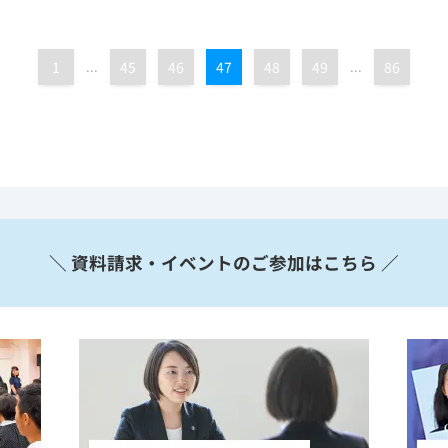
1
...
45
46
47
48
49
...
86
＼ 資料請求・イベントのご参加はこちら ／