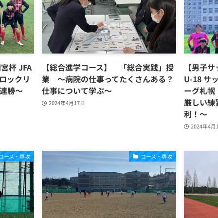
杯 JFA
【総合進学コース】 「総合実践」授
【男子サ
ブロックリ
業 ～病院の仕事ってたくさんある？
U-18 
2連勝～
仕事について学ぶ～
ーグ札幌
厳しい練
2024年4月17日
利！〜
2024年4月
コース・専攻
コース・専攻