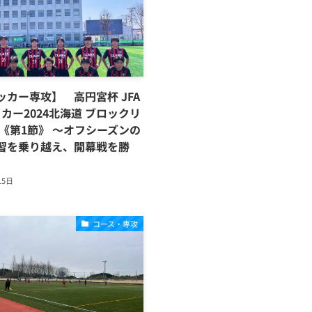
ッカー専攻】 高円宮杯 JFA
サッカー2024北海道 ブロックリ
 《第1節》 〜オフシーズンの
習を乗り越え、開幕戦を勝
15日
コース・専攻