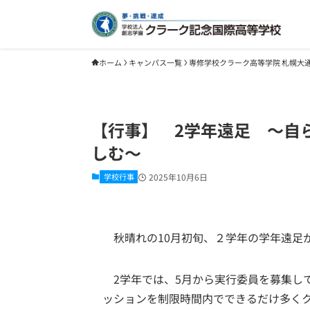
ホーム
キャンパス一覧
専修学校クラーク高等学院 札幌大
【行事】 2学年遠足 ～自
しむ～
学校行事
2025年10月6日
秋晴れの10月初旬、２学年の学年遠足
2学年では、5月から実行委員を募集して
ッションを制限時間内でできるだけ多く