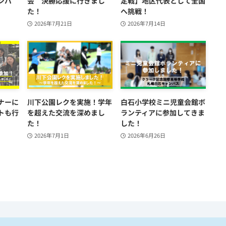
ンパ
会 決勝応援に行きまし
定戦】地区代表として全国
た！
へ挑戦！
2026年7月21日
2026年7月14日
ナーに
川下公園レクを実施！学年
白石小学校ミニ児童会館ボ
トも行
を超えた交流を深めまし
ランティアに参加してきま
た！
した！
2026年7月1日
2026年6月26日