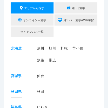
エリアから探す
週5日通学
オンライン＋通学
月1・2日通学/Web学習
全キャンパス一覧
北海道
深川
旭川
札幌
苫小牧
釧路
帯広
宮城県
仙台
秋田県
秋田
福島県
いわき