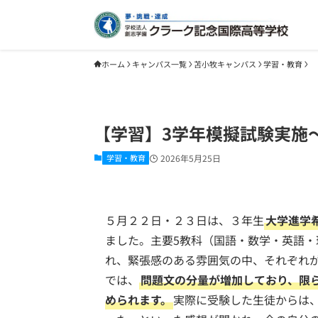
ホーム
キャンパス一覧
苫小牧キャンパス
学習・教育
【学習】3学年模擬試験実施
学習・教育
2026年5月25日
５月２２日・２３日は、３年生
大学進学
ました。主要5教科（国語・数学・英語
れ、緊張感のある雰囲気の中、それぞれ
では、
問題文の分量が増加しており、限
められます。
実際に受験した生徒からは