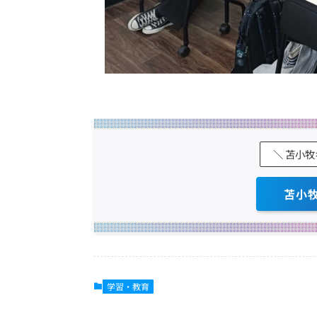
＼ 苫小
苫小
学習・教育