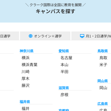
＼ クラーク国際は全国に教育を展開 ／
キャンパスを探す
5日通学
オンライン＋通学
月1・2日通学/
神奈川県
愛知県
鳥取県
横浜
名古屋
鳥取
横浜青葉
本山
米子
川崎
半田
厚木
岡山県
藤沢
岡山
滋賀県
彦根
福井県
広島県
福井
広島
京都府