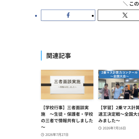
関連記事
【学校行事】三者面談実
【学習】2乗マス計
施 ～生徒・保護者・学校
速王決定戦～全国大
の三者で情報共有しました
みました～
～
2026年7月16日
2026年7月27日