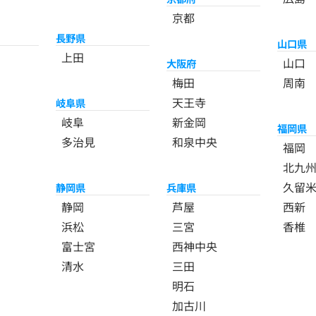
京都
長野県
山口県
上田
山口
大阪府
梅田
周南
天王寺
岐阜県
岐阜
新金岡
福岡県
多治見
和泉中央
福岡
北九
久留
静岡県
兵庫県
静岡
芦屋
西新
浜松
三宮
香椎
富士宮
西神中央
清水
三田
明石
加古川