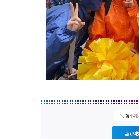
＼ 苫小
苫小