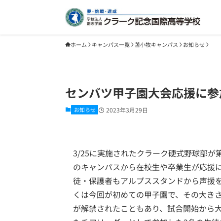
ホーム
キャンパス一覧
苫小牧キャンパス
お知らせ
センバツ甲子園大会応援に参
お知らせ
2023年3月29日
3/25に実施されたクラーク硬式野球部が
のキャンパスから在校生や卒業生が応援
徒・保護者もアルプススタンドから声援を
くは今回が初めての甲子園で、その大き
が解禁されたこともあり、試合開始から