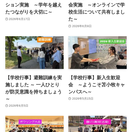
ション実施 ～学年を越え
会実施 ～オンラインで学
たつながりを大切に～
校生活について共有しまし
た～
2026年6月17日
2026年6月9日
【学校行事】避難訓練を実
【学校行事】新入生歓迎
施しました ～ 一人ひとり
会 ～ようこそ苫小牧キャ
が防災意識を持ちましょう
ンパスへ～
～
2026年5月15日
2026年6月5日