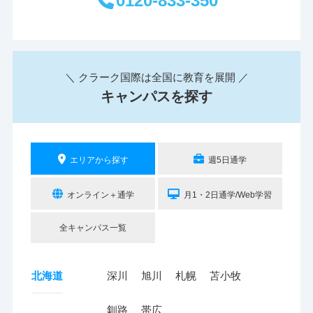
0120-833-350
＼ クラーク国際は全国に教育を展開 ／
キャンパスを探す
エリアから探す
週5日通学
オンライン＋通学
月1・2日通学/Web学習
全キャンパス一覧
北海道
深川
旭川
札幌
苫小牧
釧路
帯広