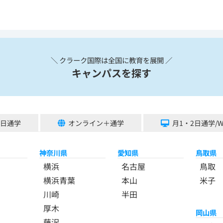
＼ クラーク国際は全国に教育を展開 ／
キャンパスを探す
5日通学
オンライン＋通学
月1・2日通学/
神奈川県
愛知県
鳥取県
横浜
名古屋
鳥取
横浜青葉
本山
米子
川崎
半田
厚木
岡山県
藤沢