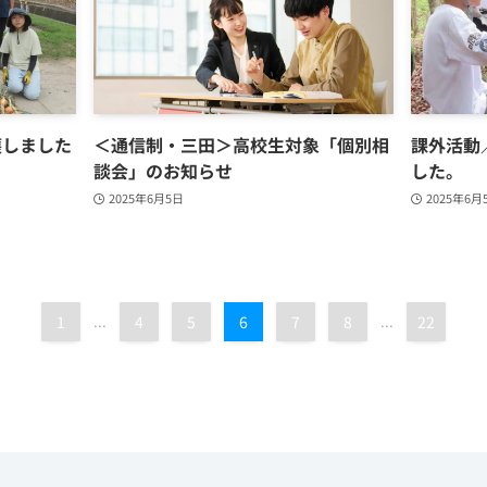
穫しました
＜通信制・三田＞高校生対象「個別相
課外活動
談会」のお知らせ
した。
2025年6月5日
2025年6月
1
...
4
5
6
7
8
...
22