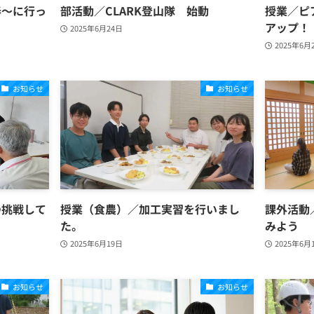
春～に行っ
部活動／CLARK登山隊 始動
授業／ピ
アップ！
2025年6月24日
2025年6月
お知らせ
お知らせ
つ挑戦して
授業（食農）／加工実習を行いまし
課外活動
た。
みよう
2025年6月19日
2025年6月
お知らせ
お知らせ