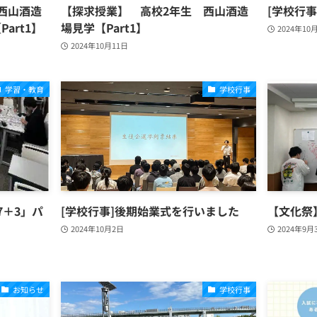
西山酒造
【探求授業】 高校2年生 西山酒造
[学校行
art1】
場見学【Part1】
2024年10
2024年10月11日
学習・教育
学校行事
7＋3」パ
[学校行事]後期始業式を行いました
【文化祭
2024年10月2日
2024年9月
お知らせ
学校行事