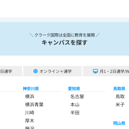
＼ クラーク国際は全国に教育を展開 ／
キャンパスを探す
5日通学
オンライン＋通学
月1・2日通学/
神奈川県
愛知県
鳥取県
横浜
名古屋
鳥取
横浜青葉
本山
米子
川崎
半田
厚木
岡山県
藤沢