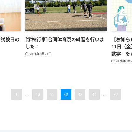
学試験日の
[学校行事]合同体育祭の練習を行いま
【お知ら
した！
11日（
数学 を
2024年9月27日
2024年9月
1
...
40
41
42
43
44
...
72