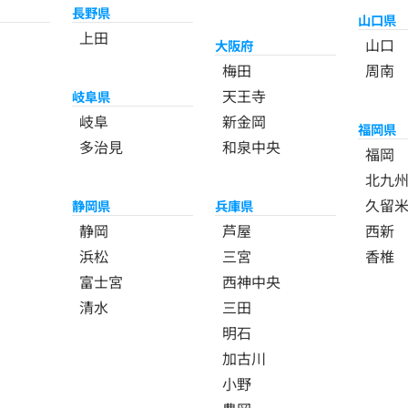
長野県
山口県
上田
山口
大阪府
梅田
周南
天王寺
岐阜県
岐阜
新金岡
福岡県
多治見
和泉中央
福岡
北九
久留
静岡県
兵庫県
静岡
芦屋
西新
浜松
三宮
香椎
富士宮
西神中央
清水
三田
明石
加古川
小野