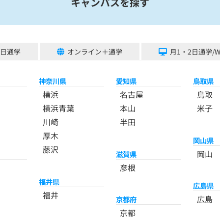
キャンパスを探す
5日通学
オンライン＋通学
月1・2日通学/
神奈川県
愛知県
鳥取県
横浜
名古屋
鳥取
横浜青葉
本山
米子
川崎
半田
厚木
岡山県
藤沢
岡山
滋賀県
彦根
福井県
広島県
福井
広島
京都府
京都