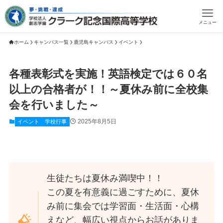
メニュー
ホーム
キャンパス一覧
鹿児島キャンパス
イベント
各種表彰式を実施！英語検定では６０名
以上の合格者が！！～夏休み前に全校集
会を行いました～
2025年8月5日
イベント
学校行事
生徒たちは夏休み満喫中！！
この夏を有意義に過ごすために、夏休
み前に集会では学習面・生活面・心構
えなど、幅広い視点からお話がありま