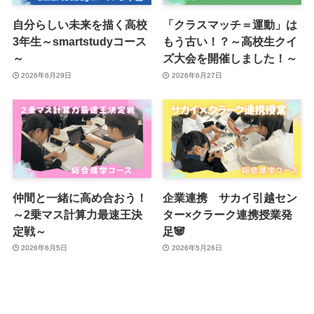
自分らしい未来を描く高校
「クラスマッチ＝運動」は
3年生～smartstudyコース
もう古い！？～高校生クイ
～
ズ大会を開催しました！～
2026年6月29日
2026年6月27日
仲間と一緒に高め合おう！
企業連携 サカイ引越セン
～2乗マス計算力最速王決
ター×クラーク連携授業発
定戦～
足🐼
2026年6月5日
2026年5月26日