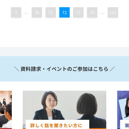
1
...
70
71
72
73
74
...
112
＼ 資料請求・イベントのご参加はこちら ／