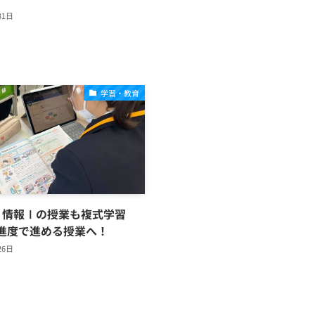
31日
学習・教育
】情報Ⅰの授業も複式学習
進度で進める授業へ！
26日