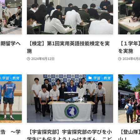
中期留学へ
【検定】第1回実用英語技能検定を実
【１学年
施
を実施
2024年6月12日
2024年6月
学習・教育
学習・教育
報告 ～学
【宇宙探究部】宇宙探究部の学びを小
【登山隊
学生にも伝えよう！～はまぎん こど
山！