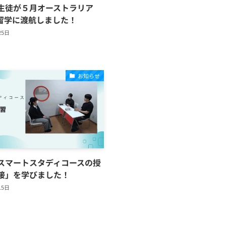
生徒が５月オーストラリア
期留学に渡航しました！
25日
お知らせ
スマートスタディコースの授
接」を学びました！
15日