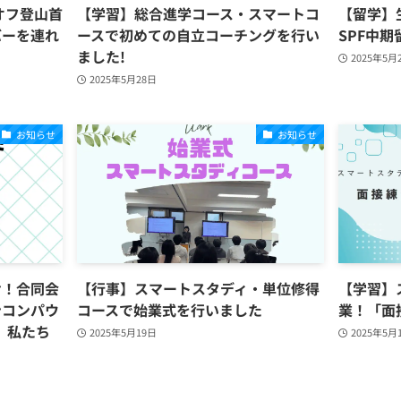
オフ登山首
【学習】総合進学コース・スマートコ
【留学】
バーを連れ
ースで初めての自立コーチングを行い
SPF中
ました!
2025年5月
2025年5月28日
お知らせ
お知らせ
せ！合同会
【行事】スマートスタディ・単位修得
【学習】
ンコンパウ
コースで始業式を行いました
業！「面
、私たち
2025年5月19日
2025年5月
！