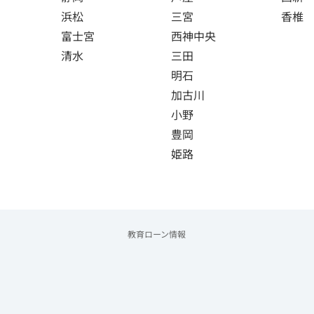
浜松
三宮
香椎
富士宮
西神中央
清水
三田
明石
加古川
小野
豊岡
姫路
教育ローン情報