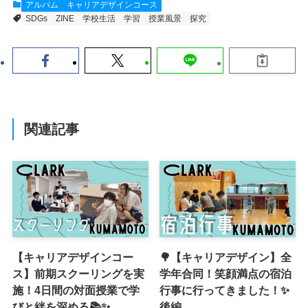
アルバム
キャリアデザインコース
SDGs
ZINE
学校生活
学習
授業風景
探究
関連記事
【キャリアデザインコー
🌳【キャリアデザイン】全
ス】前期スクーリングを実
学年合同！笑顔満点の宿泊
施！4日間の対面授業で学
行事に行ってきました！✨
びと絆を深める📚✨
後編