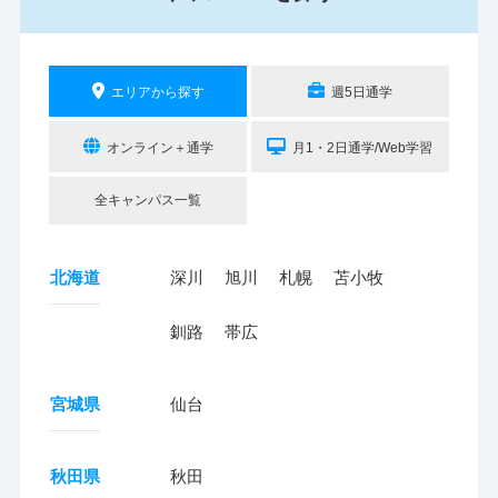
エリアから探す
週5日通学
オンライン＋通学
月1・2日通学/Web学習
全キャンパス一覧
北海道
深川
旭川
札幌
苫小牧
釧路
帯広
宮城県
仙台
秋田県
秋田