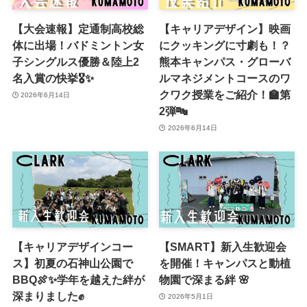
【大会速報】定通制高校総
【キャリアデザイン】映画
体に出場！バドミントン女
にクッキングに寸劇も！？
子シングルス優勝＆陸上2
熊本キャンパス・グローバ
名入賞の快挙🎖✨
ルマネジメントコースのワ
クワク授業をご紹介！🏫第
2026年6月14日
2弾🔤
2026年6月14日
【キャリアデザインコー
【SMART】新入生歓迎会
ス】初夏の石神山公園で
を開催！キャンパスと動植
BBQ🍖✨学年を越えた絆が
物園で深まる絆 🌸
深まりました✊
2026年5月1日