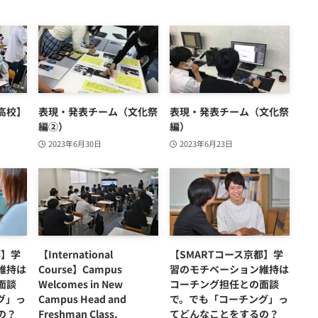
高校】
表現・発表チーム（文化祭
表現・発表チーム（文化祭
編②）
編）
2023年6月30日
2023年6月23日
都】学
【International
【SMARTコース京都】学
維持は
Course】Campus
習のモチベーション維持は
面談
Welcomes in New
コーチング担任との面談
グ」っ
Campus Head and
で。でも「コーチング」っ
の？
Freshman Class.
てどんなことをするの？