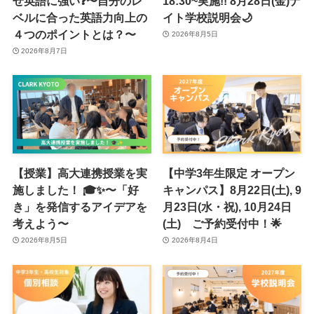
ぜ英語に強い❓〜自分のレ
18:30~実施!! 8月28日(金)ナ
ベルに合った英語力向上の
イト学校説明会🌙
４つのポイントとは？〜
2026年8月5日
2026年8月7日
【授業】高大連携授業を実
【中学3年生限定 オープン
施しました！ 🎓✨〜「好
キャンパス】8月22日(土), 9
き」を発信するアイデアを
月23日(水・祝), 10月24日
考えよう〜
(土) ご予約受付中！🌟
2026年8月5日
2026年8月4日