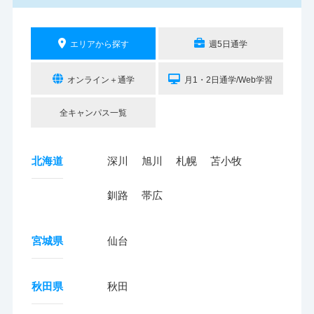
エリアから探す
週5日通学
オンライン＋通学
月1・2日通学/Web学習
全キャンパス一覧
北海道
深川
旭川
札幌
苫小牧
釧路
帯広
宮城県
仙台
秋田県
秋田