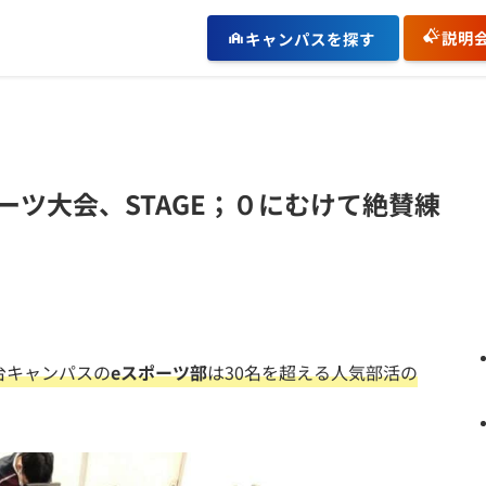
説明
キャンパスを探す
ーツ大会、STAGE；０にむけて絶賛練
台キャンパスの
eスポーツ部
は30名を超える人気部活の