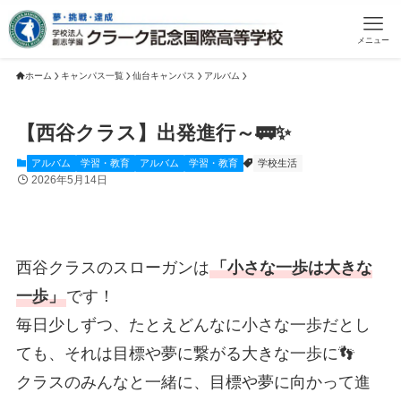
メニュー
ホーム
キャンパス一覧
仙台キャンパス
アルバム
【西谷クラス】出発進行～🚃✨
アルバム
学習・教育
アルバム
学習・教育
学校生活
2026年5月14日
西谷クラスのスローガンは
「小さな一歩は大きな
一歩」
です！
毎日少しずつ、たとえどんなに小さな一歩だとし
ても、それは目標や夢に繋がる大きな一歩に👣
クラスのみんなと一緒に、目標や夢に向かって進