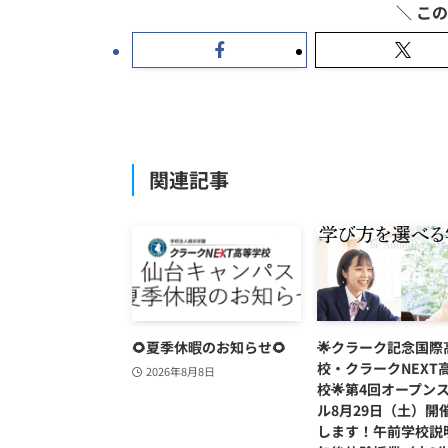
関連記事
🌻夏季休暇のお知らせ🌻
🌟クラーク記念国際
校・クラークNEXT
2026年8月8日
校🌟第4回オープン
ル8月29日（土）開
します！午前学校説