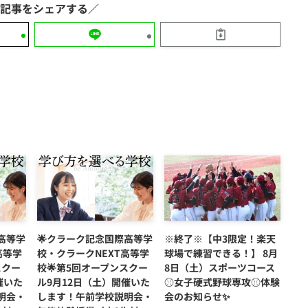
高等学
🌟クラーク記念国際高等学
※終了※【中3限定！楽天
高等学
校・クラークNEXT高等学
球場で練習できる！】 8月
スクー
校🌟第5回オープンスクー
8日（土）スポーツコース
催いた
ル9月12日（土）開催いた
⚾女子硬式野球専攻⚾体験
明会・
します！午前学校説明会・
会のお知らせ✨