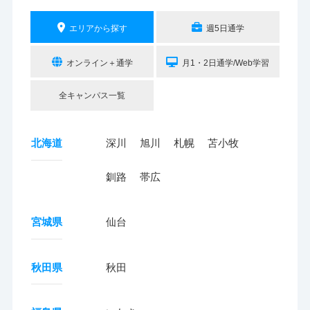
エリアから探す
週5日通学
オンライン＋通学
月1・2日通学/Web学習
全キャンパス一覧
北海道
深川
旭川
札幌
苫小牧
釧路
帯広
宮城県
仙台
秋田県
秋田