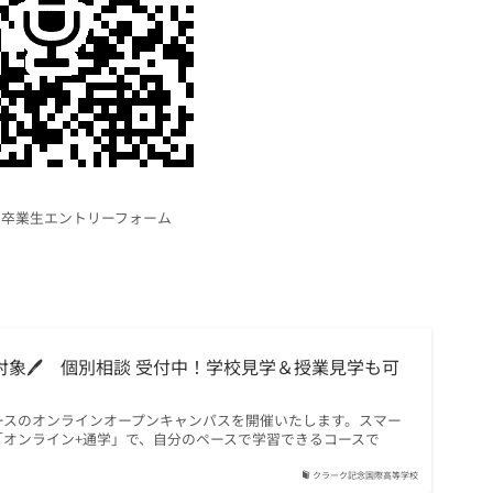
ス卒業生エントリーフォーム
生対象🖊 個別相談 受付中！学校見学＆授業見学も可
ースのオンラインオープンキャンパスを開催いたします。スマー
「オンライン+通学」で、自分のペースで学習できるコースで
クラーク記念国際高等学校