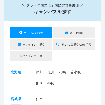
＼ クラーク国際は全国に教育を展開 ／
キャンパスを探す
エリアから探す
週5日通学
オンライン＋通学
月1・2日通学/Web学習
全キャンパス一覧
北海道
深川
旭川
札幌
苫小牧
釧路
帯広
宮城県
仙台