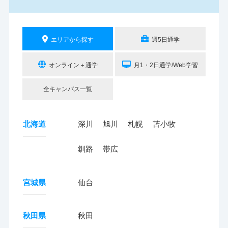
エリアから探す
週5日通学
オンライン＋通学
月1・2日通学/Web学習
全キャンパス一覧
北海道
深川
旭川
札幌
苫小牧
釧路
帯広
宮城県
仙台
秋田県
秋田