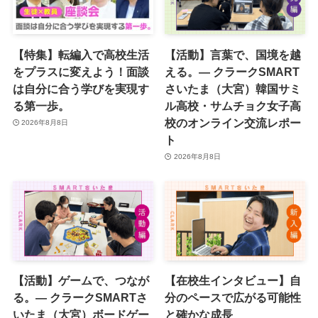
【特集】転編入で高校生活
【活動】言葉で、国境を越
をプラスに変えよう！面談
える。― クラークSMART
は自分に合う学びを実現す
さいたま（大宮）韓国サミ
る第一歩。
ル高校・サムチョク女子高
校のオンライン交流レポー
2026年8月8日
ト
2026年8月8日
【活動】ゲームで、つなが
【在校生インタビュー】自
る。― クラークSMARTさ
分のペースで広がる可能性
いたま（大宮）ボードゲー
と確かな成長