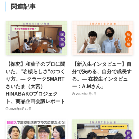
関連記事
【探究】和菓子のプロに聞
【新入生インタビュー】自
いた、”岩槻らしさ”のつく
分で決める、自分で成長す
り方。― クラークSMART
る。― 在校生インタビュ
さいたま（大宮）
ー：A.Mさん」
HINABAKOプロジェク
2026年8月9日
ト、商品企画会議レポート
2026年8月10日