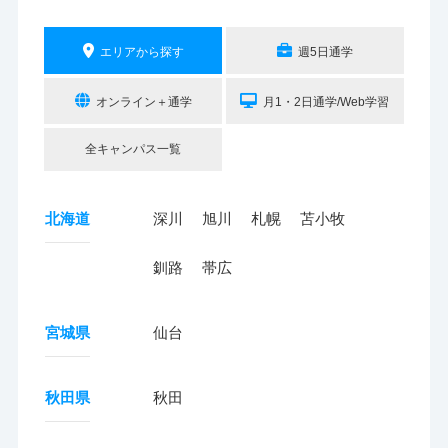
エリアから探す
週5日通学
オンライン＋通学
月1・2日通学/Web学習
全キャンパス一覧
北海道
深川
旭川
札幌
苫小牧
釧路
帯広
宮城県
仙台
秋田県
秋田