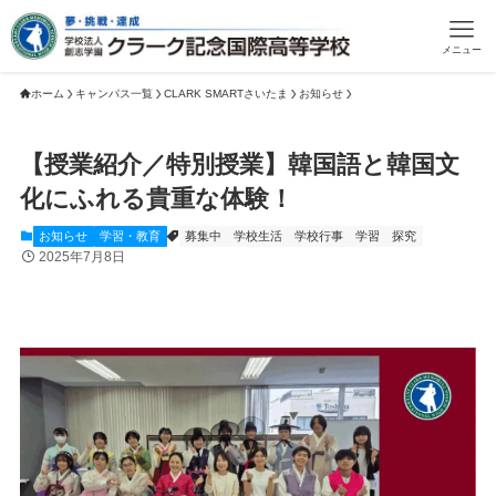
メニュー
ホーム
キャンパス一覧
CLARK SMARTさいたま
お知らせ
【授業紹介／特別授業】韓国語と韓国文
化にふれる貴重な体験！
お知らせ
学習・教育
募集中
学校生活
学校行事
学習
探究
2025年7月8日