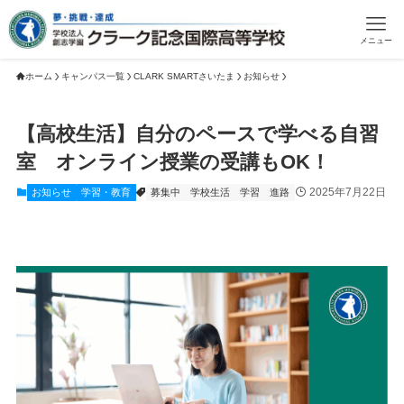
メニュー
ホーム
キャンパス一覧
CLARK SMARTさいたま
お知らせ
【高校生活】自分のペースで学べる自習
室 オンライン授業の受講もOK！
2025年7月22日
お知らせ
学習・教育
募集中
学校生活
学習
進路