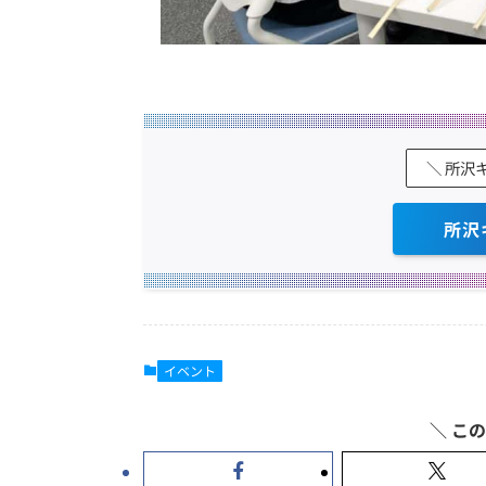
＼ 所沢
所沢
イベント