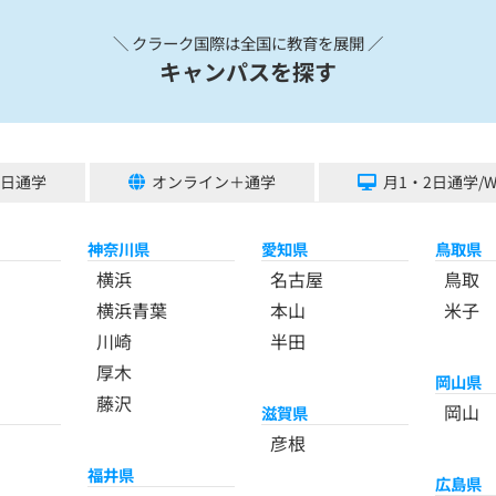
＼ クラーク国際は全国に教育を展開 ／
キャンパスを探す
5日通学
オンライン＋通学
月1・2日通学/
神奈川県
愛知県
鳥取県
横浜
名古屋
鳥取
横浜青葉
本山
米子
川崎
半田
厚木
岡山県
藤沢
岡山
滋賀県
彦根
福井県
広島県