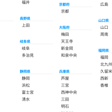
福井
広島
京都府
京都
長野県
山口県
上田
山口
大阪府
梅田
周南
天王寺
岐阜県
岐阜
新金岡
福岡県
多治見
和泉中央
福岡
北九
久留
静岡県
兵庫県
静岡
芦屋
西新
浜松
三宮
香椎
富士宮
西神中央
清水
三田
明石