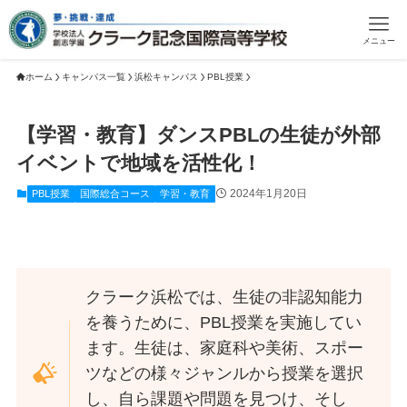
メニュー
ホーム
キャンパス一覧
浜松キャンパス
PBL授業
【学習・教育】ダンスPBLの生徒が外部
イベントで地域を活性化！
2024年1月20日
PBL授業
国際総合コース
学習・教育
クラーク浜松では、生徒の非認知能力
を養うために、PBL授業を実施してい
ます。生徒は、家庭科や美術、スポー
ツなどの様々ジャンルから授業を選択
し、自ら課題や問題を見つけ、そし