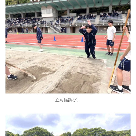
立ち幅跳び。