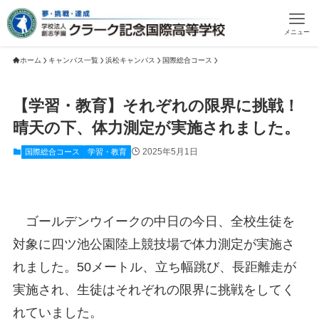
メニュー
ホーム
キャンパス一覧
浜松キャンパス
国際総合コース
【学習・教育】それぞれの限界に挑戦！
晴天の下、体力測定が実施されました。
2025年5月1日
国際総合コース
学習・教育
ゴールデンウイークの中日の今日、全校生徒を
対象に四ツ池公園陸上競技場で体力測定が実施さ
れました。50メートル、立ち幅跳び、長距離走が
実施され、生徒はそれぞれの限界に挑戦をしてく
れていました。