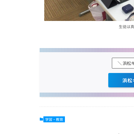
生徒は
＼ 浜松
浜松
学習・教育